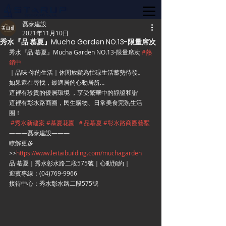
磊泰建設
2021年11月10日
秀水『品·慕夏』Mucha Garden NO.13-限量席次
秀水『品·慕夏』Mucha Garden NO.13-限量席次 
#熱
銷中
｜品味·你的生活｜休閒放鬆為忙碌生活蓄勢待發。
如果還在尋找，最適居的心動居所…
這裡有珍貴的優居環境 ，享受繁華中的靜謐和諧
這裡有彰水路商圈，民生購物、日常美食完熟生活
圈！
#秀水新建案
#慕夏花園
＃品慕夏
#彰水路商圈藝墅
———磊泰建設———
瞭解更多
>>
https://www.leitaibuilding.com/muchagarden
品·慕夏｜秀水彰水路二段575號｜心動預約｜
迎賓專線：(04)769-9966
接待中心：秀水彰水路二段575號