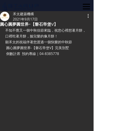
禾太建築機構
2021年9月17日
圓心圓夢圓世界-【磐石帝堡V】
不知不覺又一個中秋佳節來臨，祝您心裡想著月餅，
口裡吃著月餅，臉兒樂的像月餅！
願禾太的祝福伴著您渡過一個快樂的中秋節 
 圓心圓夢圓世界-【磐石帝堡V】完美別墅 
 倒數計席  預約專線｜04-8385778