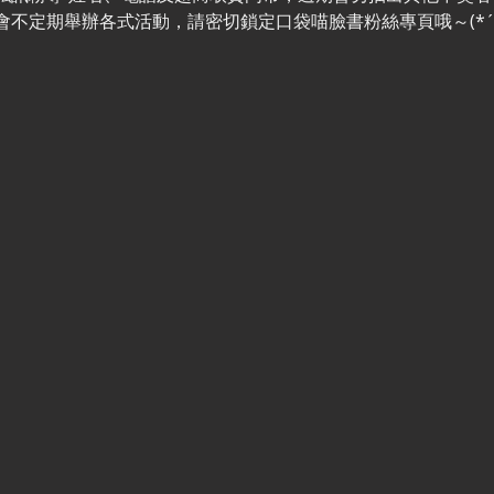
不定期舉辦各式活動，請密切鎖定口袋喵臉書粉絲專頁哦～(*´∀