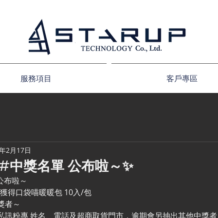
服務項目
客戶專區
2年2月17日
#中獎名單 公布啦～✨
 公布啦～
獲得口袋喵暖暖包 10入/包
獎者～
私訊粉專 姓名、電話及超商取貨門市，逾期會另抽出其他中獎者