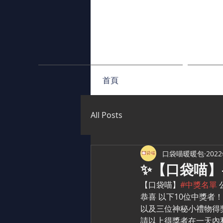
首頁
All Posts
口袋喵暖暖包
202
✨【口袋喵】
【口袋喵】
#中獎名單
恭喜 以下10位中獎者！
以及三位神秘小禮物得
請以上得獎者在一天內